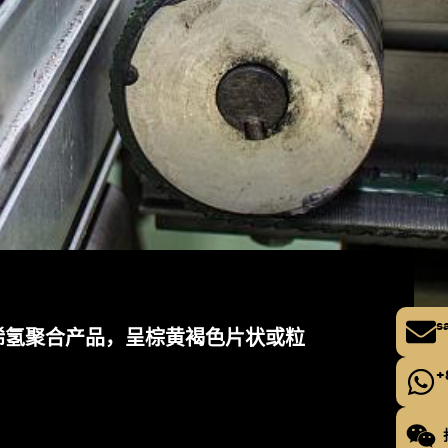
s
烯氢聚合产品，呈棕黄褐色片状或粒
+